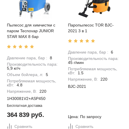
Пылесос для химчистки с
Паропылесос TOR BJC-
паром Tecnovap JUNIOR
2021 3 в 1
STAR MAX 8 бар
Давление пара, бар :
6
Давление пара, бар :
8
Производительность пара:
45 г/мин
Производительность пара:
5,9 кг/ч
Потребляемая мощность,
кВт:
1.5
Объем бойлера, л:
5
Напряжение, В:
220
Потребляемая мощность,
кВт:
4.8
BJC-2021
Напряжение, В:
220
1H30081V2+ASP450
Бесплатная доставка
364 839 руб.
Цена: По запросу
Сравнить
Сравнить