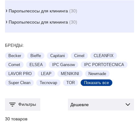
Паропылесосы для клининга
(30)
Паропылесосы для клининга
(30)
БРЕНДЫ:
Becker
Bieffe
Capitani
Cimel
CLEANFIX
Comet
ELSEA
IPC Gansow
IPC PORTOTECNICA
LAVOR PRO
LEAP
MENIKINI
Newmade
Super Clean
Tecnovap
TOR
Фильтры
30 товаров