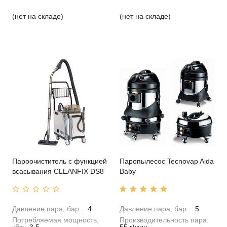
(нет на складе)
(нет на складе)
Пароочиститель с функцией
Паропылесос Tecnovap Aida
всасывания CLEANFIX DS8
Baby
Давление пара, бар :
4
Давление пара, бар :
5
Потребляемая мощность,
Производительность пара: