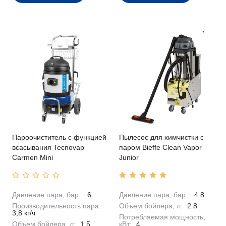
Пароочиститель с функцией
Пылесос для химчистки с
всасывания Tecnovap
паром Bieffe Clean Vapor
Carmen Mini
Junior
Давление пара, бар :
6
Давление пара, бар :
4.8
Производительность пара:
Объем бойлера, л:
2.8
3,8 кг/ч
Потребляемая мощность,
Объем бойлера, л:
1.5
кВт:
4