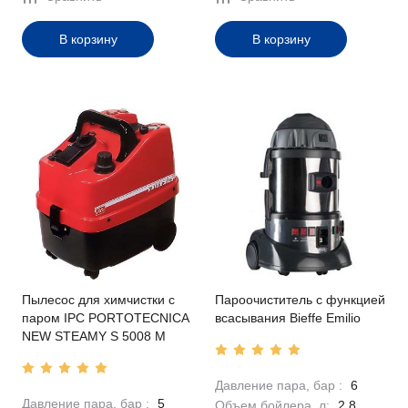
В корзину
В корзину
Пылесос для химчистки с
Пароочиститель с функцией
паром IPC PORTOTECNICA
всасывания Bieffe Emilio
NEW STEAMY S 5008 M
Давление пара, бар :
6
Давление пара, бар :
5
Объем бойлера, л:
2.8