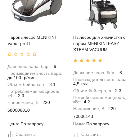
Паропылесос MENIKINI
Пылесос для химчистки с
Vapor prof II
паром MENIKINI EASY
STEAM VACUUM
Давление пара, бар :
6
Давление пара, бар :
6
Производительность пара:
до 100 гр/мин
Производительность пара:
4,5 кг/ч
Объем бойлера, л:
3.1
Объем бойлера, л:
2.3
Потребляемая мощность,
кВт:
2.3
Потребляемая мощность,
кВт:
4.2
Напряжение, В:
220
Напряжение, В:
220
680006810
70006143
Цена: По запросу
Цена: По запросу
Сравнить
Сравнить