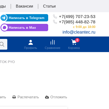
нды
Вакансии
Статьи
+7(499) 707-23-53
Написать в Telegram
+7(985) 448-82-78
с 9:00 до 18:00
Написать в Max
info@cleantec.ru
Профиль
Сравнение
Корзина
TOK PYO
нить
Распечатать
Отложить