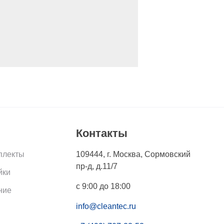
Контакты
плекты
109444
,
г. Москва
,
Сормовский
пр-д, д.11/7
йки
с 9:00 до 18:00
ние
info@cleantec.ru