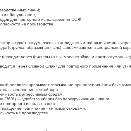
изводственных линий;
в и оборудования;
ходов для повторного использования СОЖ;
зопасности на производстве.
тор создаёт вакуум, засасывая жидкость и твёрдые частицы чере
ы (стружка, абразивная пыль) задерживаются в специальной корзи
 проходит через фильтры (в т. ч. маслостойкие и противотуманные
одится через сливной шланг для повторного применения или утил
ный поплавок прерывает всасывание при переполнении бака жидк
троль заполнения контейнера.
ойчивость к агрессивным средам.
(360°) — удобство уборки без перекручивания шланга.
 повторного использования.
твращение «залипания» липкими отходами.
ьность на производстве.