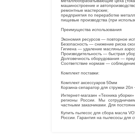
металлообрабатывающие цеха (тока
машиностроение и автопроизводство
ремонтные мастерские;
предприятия по переработке металл
пищевые производства (при исполь
Преимущества использования
Экономия ресурсов — повторное ис
Безопасность — снижение риска ско
Гигиена — удаление масляных аэроз
Производительность — быстрая убо
Долговечность оборудования — пред
Соответствие нормам — соблюдение 
Комплект поставки:
Комплект аксессуаров 50мм
Корзина-сепаратор для стружки 20л 
Интернет-магазин «Техника уборки»
регионы России. Мы сотрудничае
частными заказчиками. Для постоян
Купить пылесос для сбора масла VOS
России. Гарантия на пылесосы для 