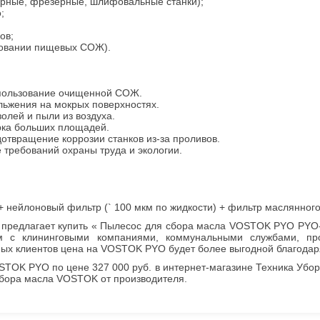
рные, фрезерные, шлифовальные станки);
;
ов;
зовании пищевых СОЖ).
пользование очищенной СОЖ.
льжения на мокрых поверхностях.
олей и пыли из воздуха.
рка больших площадей.
отвращение коррозии станков из‑за проливов.
требований охраны труда и экологии.
+ нейлоновый фильтр (` 100 мкм по жидкости) + фильтр маслянного
 предлагает купить « Пылесос для сбора масла VOSTOK PYO PYO-
м с клининговыми компаниями, коммунальными службами, пр
ных клиентов цена на VOSTOK PYO будет более выгодной благодар
TOK PYO по цене 327 000 руб. в интернет-магазине Техника Уборки
сбора масла VOSTOK от производителя.