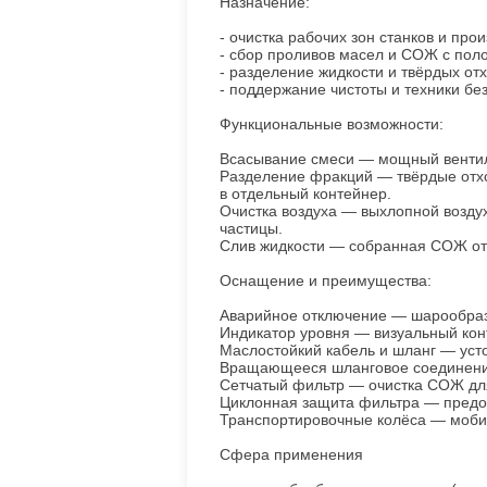
Назначение:
- очистка рабочих зон станков и про
- сбор проливов масел и СОЖ с поло
- разделение жидкости и твёрдых от
- поддержание чистоты и техники бе
Функциональные возможности:
Всасывание смеси — мощный вентиля
Разделение фракций — твёрдые отход
в отдельный контейнер.
Очистка воздуха — выхлопной воздух
частицы.
Слив жидкости — собранная СОЖ отв
Оснащение и преимущества:
Аварийное отключение — шарообраз
Индикатор уровня — визуальный кон
Маслостойкий кабель и шланг — уст
Вращающееся шланговое соединение 
Сетчатый фильтр — очистка СОЖ для
Циклонная защита фильтра — предо
Транспортировочные колёса — мобил
Сфера применения