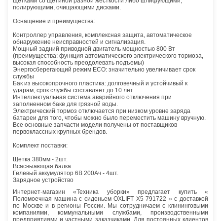
щетками со щетиной разной жесткости либо шлифующими,
полирующими, очищающими дисками.
Оснащение и преимущества:
Контроллер управления, комплексная защита, автоматическое
обнаружение неисправностей и сигнализация.
Мощный задний приводной двигатель мощностью 800 Вт
(преимущества: функция автоматического электрического тормоза,
высокая способность преодолевать подъемы)
Энергосберегающий режим ЕСО: значительно увеличивает срок
службы
Бак из высокопрочного пластика: долговечный и устойчивый к
ударам, срок службы составляет до 10 лет.
Интеллектуальная система аварийного отключения при
заполненном баке для грязной воды.
Электрический тормоз отключается при низком уровне заряда
батареи для того, чтобы можно было переместить машину вручную.
Все основные запчасти модели получены от поставщиков
первоклассных крупных брендов.
Комплект поставки:
Щетка 380мм - 2шт.
Всасвыающая балка
Гелевый аккумулятор 6В 200Ач - 4шт.
Зарядное устройство
Интернет-магазин «Техника уборки» предлагает купить «
Поломоечная машина с сиденьем OXLIFT X5 791722 » с доставкой
по Москве и в регионы России. Мы сотрудничаем с клининговыми
компаниями, коммунальными службами, производственными
предприятиями и частными заказчиками. Для постоянных клиентов