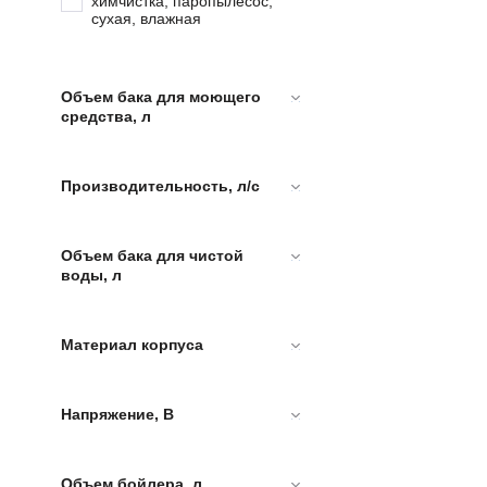
химчистка, паропылесос,
сухая, влажная
Объем бака для моющего
средства, л
Производительность, л/c
Объем бака для чистой
воды, л
Материал корпуса
Напряжение, В
Объем бойлера, л