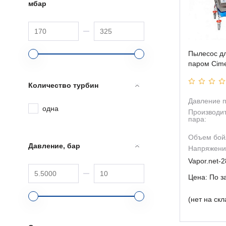
мбар
Пылесос дл
паром Cime
Количество турбин
Давление п
одна
Производи
пара:
Объем бойл
Давление, бар
Напряжение
Vapor.net-2
Цена: По з
(нет на скл