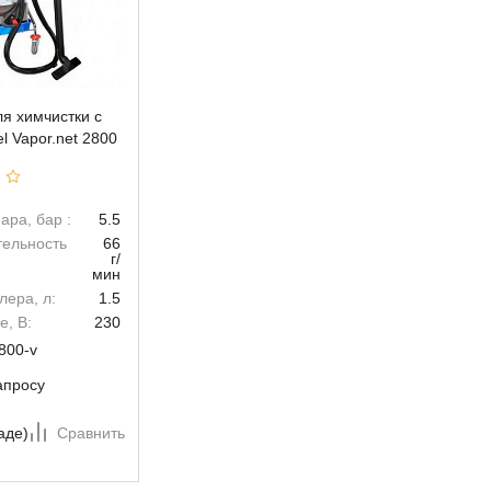
я химчистки с
l Vapor.net 2800
ара, бар :
5.5
тельность
66
г/
мин
ера, л:
1.5
, В:
230
800-v
апросу
Сравнить
аде)