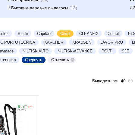
Бытовые паровые пылесосы
(13)
ecker
Bieffe
Capitani
Cimel
CLEANFIX
Comet
EL
PC PORTOTECNICA
KARCHER
KRAUSEN
LAVOR PRO
L
ewmade
NILFISK ALTO
NILFISK-ADVANCE
POLTI
SJE
отенциал
Отменить
Выводить по:
40
60