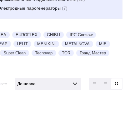
Электродные парогенераторы
(7)
SEA
EUROFLEX
GHIBLI
IPC Gansow
EAP
LELIT
MENIKINI
METALNOVA
MIE
Super Clean
Tecnovap
TOR
Гранд Мастер
все