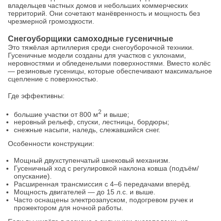
владельцев частных домов и небольших коммерческих
территорий. Они сочетают манёвренность и мощность без
чрезмерной громоздкости.
Снегоуборщики самоходные гусеничные
Это тяжёлая артиллерия среди снегоуборочной техники.
Гусеничные модели созданы для участков с уклонами,
неровностями и обледенелыми поверхностями. Вместо колёс
— резиновые гусеницы, которые обеспечивают максимальное
сцепление с поверхностью.
Где эффективны:
2
большие участки от 800 м
и выше;
неровный рельеф, спуски, лестницы, бордюры;
снежные насыпи, наледь, слежавшийся снег.
Особенности конструкции:
Мощный двухступенчатый шнековый механизм.
Гусеничный ход с регулировкой наклона ковша (подъём/
опускание).
Расширенная трансмиссия с 4–6 передачами вперёд.
Мощность двигателей — до 15 л.с. и выше.
Часто оснащены электрозапуском, подогревом ручек и
прожектором для ночной работы.