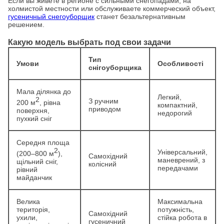
Если вы живёте в регионе с сильными снегопадами, на
холмистой местности или обслуживаете коммерческий объект,
гусеничный снегоуборщик
станет безальтернативным
решением.
Какую модель выбрать под свои задачи
Тип
Умови
Особливості
снігоуборщика
Мала ділянка до
Легкий,
2
З ручним
200 м
, рівна
компактний,
приводом
поверхня,
недорогий
пухкий сніг
Середня площа
2
Універсальний,
(200–800 м
),
Самохідний
маневрений, з
щільний сніг,
колісний
передачами
рівний
майданчик
Велика
Максимальна
територія,
потужність,
Самохідний
ухили,
стійка робота в
гусеничний