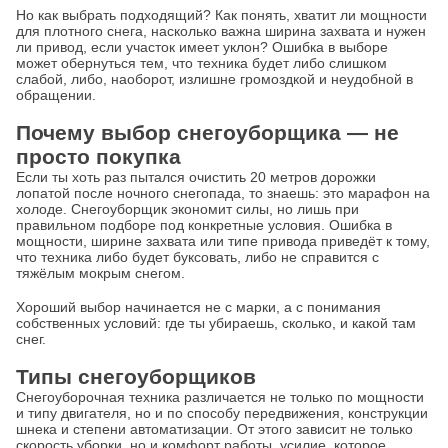
Но как выбрать подходящий? Как понять, хватит ли мощности
для плотного снега, насколько важна ширина захвата и нужен
ли привод, если участок имеет уклон? Ошибка в выборе
может обернуться тем, что техника будет либо слишком
слабой, либо, наоборот, излишне громоздкой и неудобной в
обращении.
Почему выбор снегоуборщика — не
просто покупка
Если ты хоть раз пытался очистить 20 метров дорожки
лопатой после ночного снегопада, то знаешь: это марафон на
холоде. Снегоуборщик экономит силы, но лишь при
правильном подборе под конкретные условия. Ошибка в
мощности, ширине захвата или типе привода приведёт к тому,
что техника либо будет буксовать, либо не справится с
тяжёлым мокрым снегом.
Хороший выбор начинается не с марки, а с понимания
собственных условий: где ты убираешь, сколько, и какой там
снег.
Типы снегоуборщиков
Снегоуборочная техника различается не только по мощности
и типу двигателя, но и по способу передвижения, конструкции
шнека и степени автоматизации. От этого зависит не только
скорость уборки, но и комфорт работы, усилие, которое