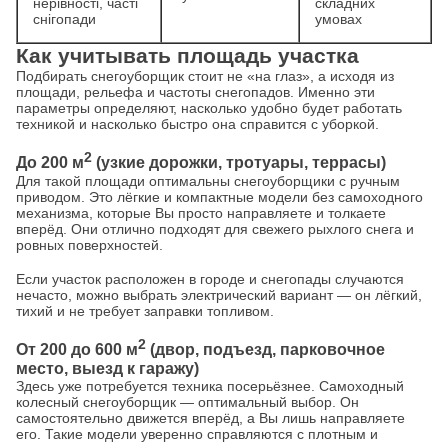
нерівності, часті
складних
снігопади
умовах
Как учитывать площадь участка
Подбирать снегоуборщик стоит не «на глаз», а исходя из
площади, рельефа и частоты снегопадов. Именно эти
параметры определяют, насколько удобно будет работать
техникой и насколько быстро она справится с уборкой.
2
До 200 м
(узкие дорожки, тротуары, террасы)
Для такой площади оптимальны снегоуборщики с ручным
приводом. Это лёгкие и компактные модели без самоходного
механизма, которые Вы просто направляете и толкаете
вперёд. Они отлично подходят для свежего рыхлого снега и
ровных поверхностей.
Если участок расположен в городе и снегопады случаются
нечасто, можно выбрать электрический вариант — он лёгкий,
тихий и не требует заправки топливом.
2
От 200 до 600 м
(двор, подъезд, парковочное
место, выезд к гаражу)
Здесь уже потребуется техника посерьёзнее. Самоходный
колесный снегоуборщик — оптимальный выбор. Он
самостоятельно движется вперёд, а Вы лишь направляете
его. Такие модели уверенно справляются с плотным и