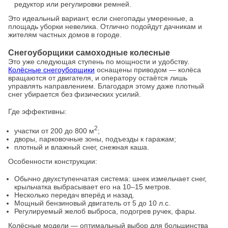
редуктор или регулировки ремней.
Это идеальный вариант, если снегопады умеренные, а
площадь уборки невелика. Отлично подойдут дачникам и
жителям частных домов в городе.
Снегоуборщики самоходные колесные
Это уже следующая ступень по мощности и удобству.
Колёсные снегоуборщики
оснащены приводом — колёса
вращаются от двигателя, и оператору остаётся лишь
управлять направлением. Благодаря этому даже плотный
снег убирается без физических усилий.
Где эффективны:
2
участки от 200 до 800 м
;
дворы, парковочные зоны, подъезды к гаражам;
плотный и влажный снег, снежная каша.
Особенности конструкции:
Обычно двухступенчатая система: шнек измельчает снег,
крыльчатка выбрасывает его на 10–15 метров.
Несколько передач вперёд и назад.
Мощный бензиновый двигатель от 5 до 10 л.с.
Регулируемый желоб выброса, подогрев ручек, фары.
Колёсные модели — оптимальный выбор для большинства