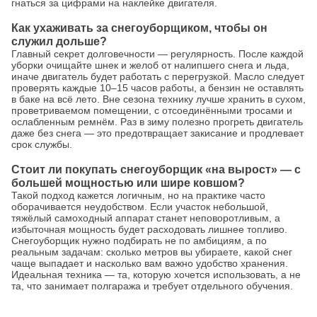
гнаться за цифрами на наклейке двигателя.
Как ухаживать за снегоуборщиком, чтобы он
служил дольше?
Главный секрет долговечности — регулярность. После каждой
уборки очищайте шнек и желоб от налипшего снега и льда,
иначе двигатель будет работать с перегрузкой. Масло следует
проверять каждые 10–15 часов работы, а бензин не оставлять
в баке на всё лето. Вне сезона технику лучше хранить в сухом,
проветриваемом помещении, с отсоединёнными тросами и
ослабленным ремнём. Раз в зиму полезно прогреть двигатель
даже без снега — это предотвращает закисание и продлевает
срок службы.
Стоит ли покупать снегоуборщик «на вырост» — с
большей мощностью или шире ковшом?
Такой подход кажется логичным, но на практике часто
оборачивается неудобством. Если участок небольшой,
тяжёлый самоходный аппарат станет неповоротливым, а
избыточная мощность будет расходовать лишнее топливо.
Снегоуборщик нужно подбирать не по амбициям, а по
реальным задачам: сколько метров вы убираете, какой снег
чаще выпадает и насколько вам важно удобство хранения.
Идеальная техника — та, которую хочется использовать, а не
та, что занимает полгаража и требует отдельного обучения.