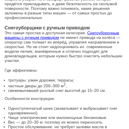
придётся прикладывать, и даже безопасность на скользкой
поверхности. Поэтому важно понимать, какие решения
заложены в разные типы машин — от самых простых до
профессиональных.
Снегоуборщики с ручным приводом
Это самая простая и доступная категория.
Снегоуборочные
машины с ручным приводом
не имеют привода на колёса —
оператор сам толкает их вперёд, управляя направлением и
скоростью. Но не стоит недооценивать их: современные
модели легкие, манёвренные и отлично подходят для
домовладельцев, которым нужно быстро очистить небольшие
участки.
Где эффективны:
тротуары, узкие дорожки, террасы;
2
частные дворы до 200–300 м
;
свежевыпавший рыхлый снег высотой до 15–20 см.
Особенности конструкции:
Одноступенчатый шнек (захватывает и выбрасывает снег
одновременно).
Чаще электрические или маломощные бензиновые.
Вес — до 20–30 кг, поэтому их можно переносить.
Простое обслуживание: не требует заливки масла в