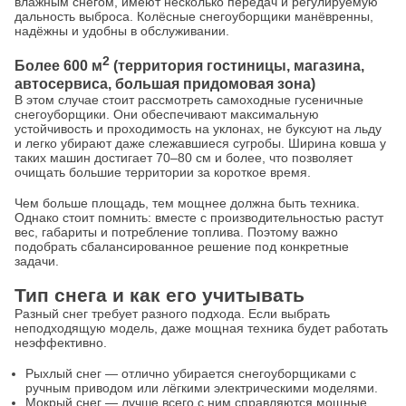
влажным снегом, имеют несколько передач и регулируемую
дальность выброса. Колёсные снегоуборщики манёвренны,
надёжны и удобны в обслуживании.
2
Более 600 м
(территория гостиницы, магазина,
автосервиса, большая придомовая зона)
В этом случае стоит рассмотреть самоходные гусеничные
снегоуборщики. Они обеспечивают максимальную
устойчивость и проходимость на уклонах, не буксуют на льду
и легко убирают даже слежавшиеся сугробы. Ширина ковша у
таких машин достигает 70–80 см и более, что позволяет
очищать большие территории за короткое время.
Чем больше площадь, тем мощнее должна быть техника.
Однако стоит помнить: вместе с производительностью растут
вес, габариты и потребление топлива. Поэтому важно
подобрать сбалансированное решение под конкретные
задачи.
Тип снега и как его учитывать
Разный снег требует разного подхода. Если выбрать
неподходящую модель, даже мощная техника будет работать
неэффективно.
Рыхлый снег — отлично убирается снегоуборщиками с
ручным приводом или лёгкими электрическими моделями.
Мокрый снег — лучше всего с ним справляются мощные