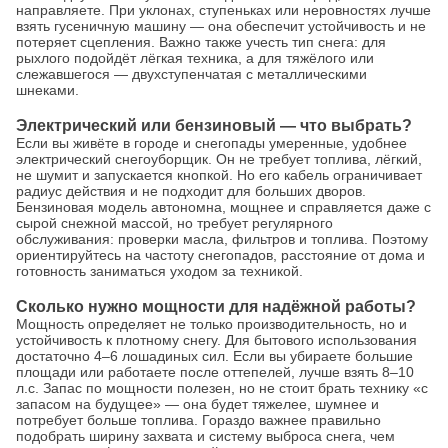
направляете. При уклонах, ступеньках или неровностях лучше
взять гусеничную машину — она обеспечит устойчивость и не
потеряет сцепления. Важно также учесть тип снега: для
рыхлого подойдёт лёгкая техника, а для тяжёлого или
слежавшегося — двухступенчатая с металлическими
шнеками.
Электрический или бензиновый — что выбрать?
Если вы живёте в городе и снегопады умеренные, удобнее
электрический снегоуборщик. Он не требует топлива, лёгкий,
не шумит и запускается кнопкой. Но его кабель ограничивает
радиус действия и не подходит для больших дворов.
Бензиновая модель автономна, мощнее и справляется даже с
сырой снежной массой, но требует регулярного
обслуживания: проверки масла, фильтров и топлива. Поэтому
ориентируйтесь на частоту снегопадов, расстояние от дома и
готовность заниматься уходом за техникой.
Сколько нужно мощности для надёжной работы?
Мощность определяет не только производительность, но и
устойчивость к плотному снегу. Для бытового использования
достаточно 4–6 лошадиных сил. Если вы убираете большие
площади или работаете после оттепелей, лучше взять 8–10
л.с. Запас по мощности полезен, но не стоит брать технику «с
запасом на будущее» — она будет тяжелее, шумнее и
потребует больше топлива. Гораздо важнее правильно
подобрать ширину захвата и систему выброса снега, чем