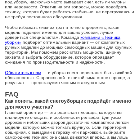
под уборку, насколько часто выпадает снег, есть ли уклоны
или неровности. Ответив на эти вопросы, можно подобрать
технику, которая будет работать стабильно, не перегружаясь и
не требуя постоянного обслуживания.
Чтобы избежать лишних трат и точно определить, какая
модель подойдёт именно для ваших условий, лучше
довериться специалистам. Команда
компании «Техника
уборки»
подберёт оптимальный вариант — от компактных
ручных моделей до мощных самоходных машин для крупных
территорий. Мы поможем рассчитать мощность, ширину
захвата и выбрать оборудование, которое оправдает
ожидания по производительности и надёжности.
Обратитесь к нам
— и уборка снега перестанет быть тяжёлой
обязанностью. С правильной техникой зима станет проще, а
результат — предсказуемо чистым и аккуратным.
FAQ
Как понять, какой снегоуборщик подойдёт именно
для моего участка?
Главный ориентир — это реальная площадь, которую вы
планируете очищать, и особенности рельефа. Для узких
дорожек и небольших дворов достаточно компактной лёгкой
модели, которую можно толкать вручную. Если территория
обширная, с выездами к гаражу или парковкой, выбирайте
самоходную технику: она сама движется вперёд, а вы лишь