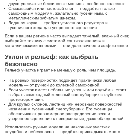
двухступенчатые бензиновые машины, особенно колесные.
Слежавшийся или настовый снег — поддаётся только
самоходным моделям, желательно гусеничным, с
металлическим зубчатым шнеком.
Ледяная корка — требует усиленного редуктора и
гусеничного хода для уверенного сцепления.
Если в вашем регионе часто выпадает тяжёлый, влажный снег,
выбирайте технику с системой «антизалипания» и
металлическими шнеками — они долговечнее и эффективнее.
Уклон и рельеф: как выбрать
безопасно
Рельеф участка играет не меньшую роль, чем площадь.
На ровных поверхностях подойдёт практически любая
модель — от ручной до колесной самоходной.
Если участок имеет небольшие уклоны или подъёмы, стоит
выбрать самоходный колесный снегоуборщик с глубоким
протектором шин.
Для крутых склонов, лестниц или неровных поверхностей
незаменим гусеничный снегоуборщик. Его гусеницы
обеспечивают равномерное распределение веса и
уверенное сцепление с поверхностью, даже обледенелой.
Использовать ручные модели на наклонных участках
неудобно и небезопасно — придётся прикладывать много