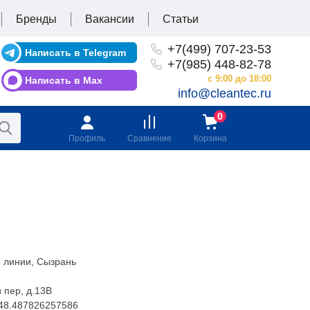
Бренды
Вакансии
Статьи
+7(499) 707-23-53
Написать в Telegram
+7(985) 448-82-78
с 9:00 до 18:00
Написать в Max
info@cleantec.ru
Профиль
Сравнение
Корзина
 линии, Сызрань
 пер, д.13В
48.487826257586