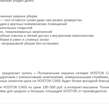
сколько угодно долго.
иченная ширина уборки
— пол остаётся сухим даже при резких разворотах
ладов и крупных коммерческих помещений
напольных покрытий
их, локализованных загрязнений
обная очистка и лёгкий доступ к внутренним компонентам
борки в узких и сложных зонах
т непрерывной уборки без остановок
и» предлагает купить « Поломоечная машина сетевая VOSTOK C
трудничаем с клининговыми компаниями, коммунальными службами
янных клиентов цена на VOSTOK CA55 будет более выгодной благо
 VOSTOK CA55 по цене 190 000 руб. в интернет-магазине Техника
ойки для средних и больших площадей VOSTOK от производителя.