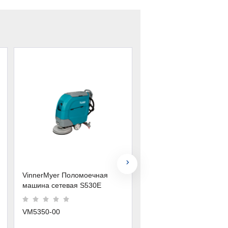
VinnerMyer Поломоечная
TOR Поломоечная маш
машина сетевая S530E
сетевая JH-530
VM5350-00
2032