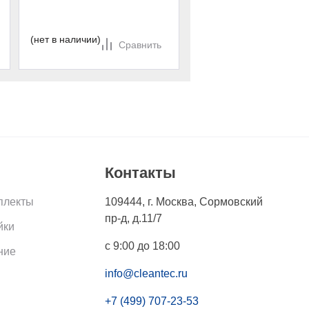
145 770 руб.
Ср
В корзину
(нет в наличии)
Сравнить
Контакты
плекты
109444
,
г. Москва
,
Сормовский
пр-д, д.11/7
йки
с 9:00 до 18:00
ние
info@cleantec.ru
+7 (499) 707-23-53