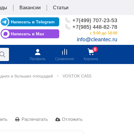
нды
Вакансии
Статьи
+7(499) 707-23-53
Написать в Telegram
+7(985) 448-82-78
с 9:00 до 18:00
Написать в Max
info@cleantec.ru
Профиль
Сравнение
Корзина
едних и больших площадей
VOSTOK CA55
нить
Распечатать
Отложить