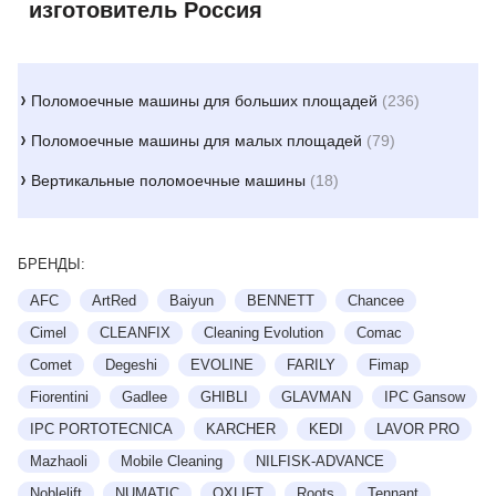
изготовитель Россия
Поломоечные машины для больших площадей
(236)
Поломоечные машины для малых площадей
(79)
Вертикальные поломоечные машины
(18)
БРЕНДЫ:
AFC
ArtRed
Baiyun
BENNETT
Chancee
Cimel
CLEANFIX
Cleaning Evolution
Comac
Comet
Degeshi
EVOLINE
FARILY
Fimap
Fiorentini
Gadlee
GHIBLI
GLAVMAN
IPC Gansow
IPC PORTOTECNICA
KARCHER
KEDI
LAVOR PRO
Mazhaoli
Mobile Cleaning
NILFISK-ADVANCE
Noblelift
NUMATIC
OXLIFT
Roots
Tennant