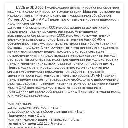
EVOline SDB 660 Т –самоходная аккумуляторная поломоечная
машина, надежная и простая в эксплуатации. Машина построена на
надежной металлической раме с антикоррозийной обработкой.
Моторы AMETEK и AMER гарантируют высокий уровень надежности
и долгий срок службы.
Щеточный блок шириной 660 мм оборудован двумя щетками с
раздельной подачей моющего раствора. Алюминиевая
всасывающая балка шириной 1000 мм с безинструментальной
заменой всасывающих полос. Вместительные баки 60 /65 л
обеспечивают высокую производительность при уборке средних и
больших площадей. Электромагнитный клапан вместе с надёжным
механическим краном подачи моющего раствора сокращает
потребление химии и предотвращает непреднамеренный расход
раствора. Так же оператор может регулировать расход раствора на
панели управления. Раствор подается только при работе щётки.
Привод хода с регулировкой скорости позволяет значительно
снизить утомляемость персонала при работе и тем самым
увеличить производительность и качество уборки. SMART (умная)
панель предоставляет оператору всю необходимую информацию о
режимах работы и позволяет изменять их не останавливая машину.
Режим ЭКО дает возможность эксплуатировать машину в
помещениях где важно соблюдать тишину. Например, в медицинских
или учебных заведениях.
Комплектация:
Щетки средней жесткости - 2 шт.
Водосборная балка в сборе с резинками - 1 шт.
Падодержатели - 2 шт.
Комплект красных падов - 2 упаковки по 5 шт.
Гелевые батареи 12В 113 Ач - 2шт.
Зарядное устройство.