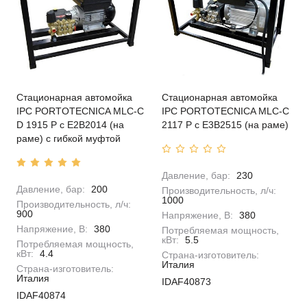
Стационарная автомойка
Стационарная автомойка
IPC PORTOTECNICA MLC-C
IPC PORTOTECNICA MLC-C
D 1915 P с E2B2014 (на
2117 P с E3B2515 (на раме)
раме) с гибкой муфтой
Давление, бар:
230
Давление, бар:
200
Производительность, л/ч:
1000
Производительность, л/ч:
900
Напряжение, В:
380
Напряжение, В:
380
Потребляемая мощность,
кВт:
5.5
Потребляемая мощность,
кВт:
4.4
Страна-изготовитель:
Италия
Страна-изготовитель:
Италия
IDAF40873
IDAF40874